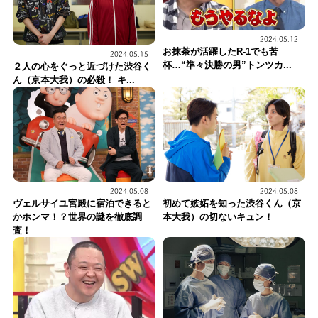
2024.05.12
お抹茶が活躍したR-1でも苦
2024.05.15
杯…“準々決勝の男”トンツカ...
２人の心をぐっと近づけた渋谷く
ん（京本大我）の必殺！ キ...
2024.05.08
2024.05.08
ヴェルサイユ宮殿に宿泊できると
初めて嫉妬を知った渋谷くん（京
かホンマ！？世界の謎を徹底調
本大我）の切ないキュン！
査！