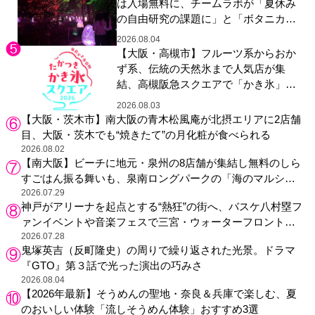
は入場無料に、チームラボが「夏休み
の自由研究の課題に」と「ボタニカル
ガーデン 大阪」へ招待
2026.08.04
【大阪・高槻市】フルーツ系からおか
ず系、伝統の天然氷まで人気店が集
結、高槻阪急スクエアで「かき氷」祭
り
2026.08.03
【大阪・茨木市】南大阪の青木松風庵が北摂エリアに2店舗
目、大阪・茨木でも“焼きたて”の月化粧が食べられる
2026.08.02
【南大阪】ビーチに地元・泉州の8店舗が集結し無料のしら
すごはん振る舞いも、泉南ロングパークの「海のマルシ
ェ」がリニューアル！
2026.07.29
神戸がアリーナを起点とする“熱狂”の街へ、バスケ八村塁フ
ァンイベントや音楽フェスで三宮・ウォーターフロントを
活性化
2026.07.28
鬼塚英吉（反町隆史）の周りで繰り返された光景。ドラマ
『GTO』第３話で光った演出の巧みさ
2026.08.04
【2026年最新】そうめんの聖地・奈良＆兵庫で楽しむ、夏
のおいしい体験「流しそうめん体験」おすすめ3選