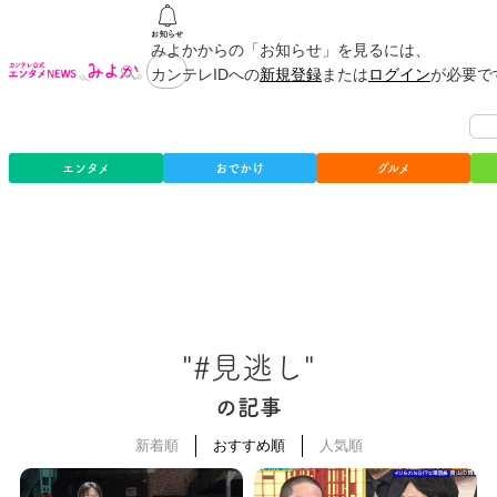
みよかからの「お知らせ」を見るには、
カンテレIDへの
新規登録
または
ログイン
が必要で
エンタメ
おでかけ
グルメ
"#見逃し"
の記事
新着順
おすすめ順
人気順