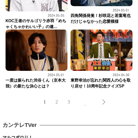
2024.05.01
四角関係発覚！杉咲花と若葉竜也
2024.05.05
KOC王者のサルゴリラ赤羽「めち
だけじゃなかった恋愛模様
ゃくちゃかわいい子」の連...
2024.05.01
2024.04.30
一度は振られた渋谷くん（京本大
東野幸治が忘れた関西人の心を取
我）の新たな決心とは？
り戻せ！10周年記念クイズSP
1
2
3
…
カンテレTVer
マルコポロリ！