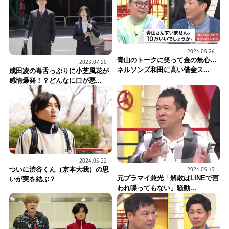
2024.05.26
青山のトークに笑って金の無心…
2023.07.20
ネルソンズ和田に高い借金ス...
成田凌の毒舌っぷりに小芝風花が
感情爆発！？どんなに口が悪...
2024.05.22
ついに渋谷くん（京本大我）の思
2024.05.19
元プラマイ兼光「解散はLINEで言
いが実を結ぶ？
われ喋ってもない」騒動...