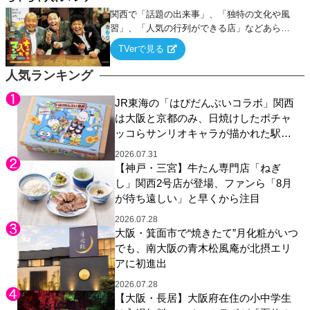
関西で「話題の出来事」、「独特の文化や風
習」、「人気の行列ができる店」などあらゆ
るテーマについて好き放題にちゃちゃを入れ
TVerで見る
ていく関西色を前面に押し出したトークバラ
エティ番組！
人気ランキング
JR東海の「はぴだんぶいコラボ」関西
は大阪と京都のみ、日焼けしたポチャ
ッコらサンリオキャラが描かれた駅弁
やグッズが登場
2026.07.31
【神戸・三宮】牛たん専門店「ねぎ
し」関西2号店が登場、ファンら「8月
が待ち遠しい」と早くから注目
2026.07.28
大阪・箕面市で“焼きたて”月化粧がいつ
でも、南大阪の青木松風庵が北摂エリ
アに初進出
2026.07.28
【大阪・長居】大阪府在住の小中学生