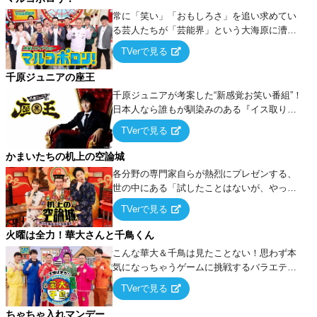
常に「笑い」「おもしろさ」を追い求めてい
る芸人たちが「芸能界」という大海原に漕ぎ
出でて、新たなオモシロ人間を発掘する！
TVerで見る
千原ジュニアの座王
千原ジュニアが考案した“新感覚お笑い番組”！
日本人なら誰もが馴染みのある『イス取りゲ
ーム』をベースに、大喜利・ギャグ・モノボ
TVerで見る
ケ・歌…など様々なお題で芸人がショートネ
タを競い合う！
かまいたちの机上の空論城
各分野の専門家自らが熱烈にプレゼンする、
世の中にある「試したことはないが、やって
みたらこうなる！…ハズ」という“机上の空
TVerで見る
論”に若手芸人らがカラダを張って挑む！
火曜は全力！華大さんと千鳥くん
こんな華大＆千鳥は見たことない！思わず本
気になっちゃうゲームに挑戦するバラエティ
ー！
TVerで見る
ちゃちゃ入れマンデー