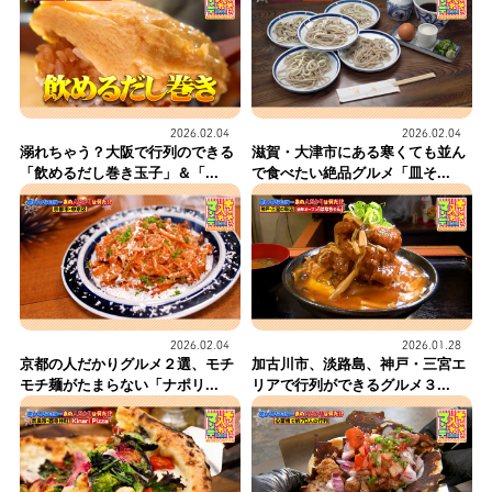
2026.02.04
2026.02.04
溺れちゃう？大阪で行列のできる
滋賀・大津市にある寒くても並ん
「飲めるだし巻き玉子」＆「...
で食べたい絶品グルメ「皿そ...
2026.02.04
2026.01.28
京都の人だかりグルメ２選、モチ
加古川市、淡路島、神戸・三宮エ
モチ麺がたまらない「ナポリ...
リアで行列ができるグルメ３...