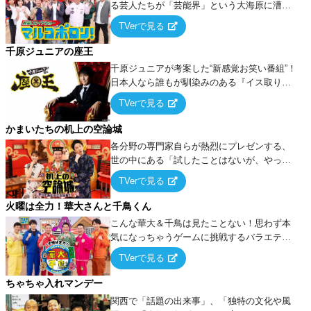
る芸人たちが「芸能界」という大海原に漕ぎ
出でて、新たなオモシロ人間を発掘する！
TVerで見る
千原ジュニアの座王
千原ジュニアが考案した“新感覚お笑い番組”！
日本人なら誰もが馴染みのある『イス取りゲ
ーム』をベースに、大喜利・ギャグ・モノボ
TVerで見る
ケ・歌…など様々なお題で芸人がショートネ
タを競い合う！
かまいたちの机上の空論城
各分野の専門家自らが熱烈にプレゼンする、
世の中にある「試したことはないが、やって
みたらこうなる！…ハズ」という“机上の空
TVerで見る
論”に若手芸人らがカラダを張って挑む！
火曜は全力！華大さんと千鳥くん
こんな華大＆千鳥は見たことない！思わず本
気になっちゃうゲームに挑戦するバラエティ
ー！
TVerで見る
ちゃちゃ入れマンデー
関西で「話題の出来事」、「独特の文化や風