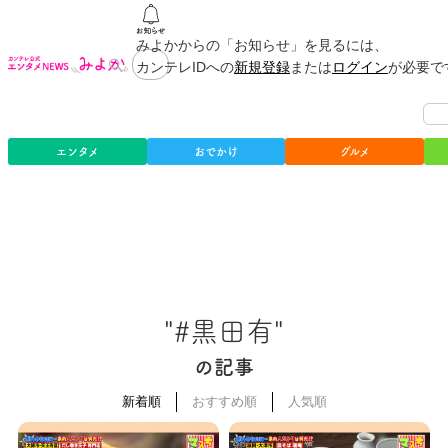
みよかからの「お知らせ」を見るには、
カンテレIDへの
新規登録
または
ログイン
が必要で
エンタメ
おでかけ
グルメ
"#黒田有"
の記事
新着順
おすすめ順
人気順