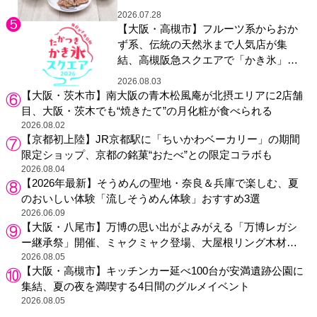
2026.07.28
【大阪・高槻市】フルーツ系からおか
ず系、伝統の天然氷まで人気店が集
結、高槻阪急スクエアで「かき氷」祭
り
2026.08.03
【大阪・茨木市】南大阪の青木松風庵が北摂エリアに2店舗
目、大阪・茨木でも“焼きたて”の月化粧が食べられる
2026.08.02
【京都初上陸】JR京都駅に「ちいかわベーカリー」の期間
限定ショップ、京都の銘菓“おたべ”との限定コラボも
2026.08.04
【2026年最新】そうめんの聖地・奈良＆兵庫で楽しむ、夏
のおいしい体験「流しそうめん体験」おすすめ3選
2026.06.09
【大阪・八尾市】万博の思い出がよみがえる「万博レガシ
ー継承祭」開催、ミャクミャク登場、大屋根リング木材展
示も
2026.08.05
【大阪・高槻市】キッチンカー延べ100台が安満遺跡公園に
集結、夏の夜を満喫する4日間のグルメイベント
2026.08.05