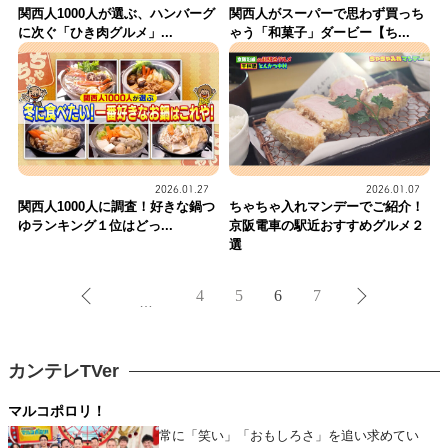
関西人1000人が選ぶ、ハンバーグ
関西人がスーパーで思わず買っち
に次ぐ「ひき肉グルメ」...
ゃう「和菓子」ダービー【ち...
2026.01.27
2026.01.07
関西人1000人に調査！好きな鍋つ
ちゃちゃ入れマンデーでご紹介！
ゆランキング１位はどっ...
京阪電車の駅近おすすめグルメ２
選
4
5
6
7
…
カンテレTVer
マルコポロリ！
常に「笑い」「おもしろさ」を追い求めてい