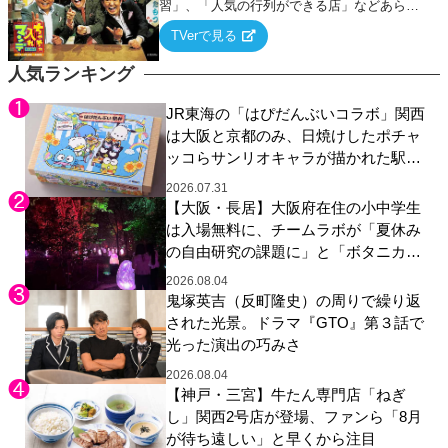
習」、「人気の行列ができる店」などあらゆ
るテーマについて好き放題にちゃちゃを入れ
TVerで見る
ていく関西色を前面に押し出したトークバラ
エティ番組！
人気ランキング
JR東海の「はぴだんぶいコラボ」関西
は大阪と京都のみ、日焼けしたポチャ
ッコらサンリオキャラが描かれた駅弁
やグッズが登場
2026.07.31
【大阪・長居】大阪府在住の小中学生
は入場無料に、チームラボが「夏休み
の自由研究の課題に」と「ボタニカル
ガーデン 大阪」へ招待
2026.08.04
鬼塚英吉（反町隆史）の周りで繰り返
された光景。ドラマ『GTO』第３話で
光った演出の巧みさ
2026.08.04
【神戸・三宮】牛たん専門店「ねぎ
し」関西2号店が登場、ファンら「8月
が待ち遠しい」と早くから注目