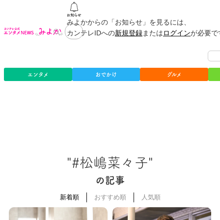
みよかからの「お知らせ」を見るには、
カンテレIDへの
新規登録
または
ログイン
が必要で
エンタメ
おでかけ
グルメ
"#松嶋菜々子"
の記事
新着順
おすすめ順
人気順