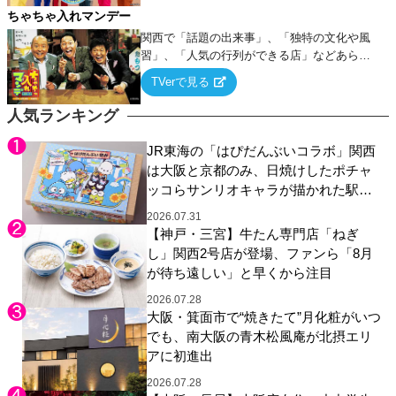
ちゃちゃ入れマンデー
関西で「話題の出来事」、「独特の文化や風
習」、「人気の行列ができる店」などあらゆ
るテーマについて好き放題にちゃちゃを入れ
TVerで見る
ていく関西色を前面に押し出したトークバラ
エティ番組！
人気ランキング
JR東海の「はぴだんぶいコラボ」関西
は大阪と京都のみ、日焼けしたポチャ
ッコらサンリオキャラが描かれた駅弁
やグッズが登場
2026.07.31
【神戸・三宮】牛たん専門店「ねぎ
し」関西2号店が登場、ファンら「8月
が待ち遠しい」と早くから注目
2026.07.28
大阪・箕面市で“焼きたて”月化粧がいつ
でも、南大阪の青木松風庵が北摂エリ
アに初進出
2026.07.28