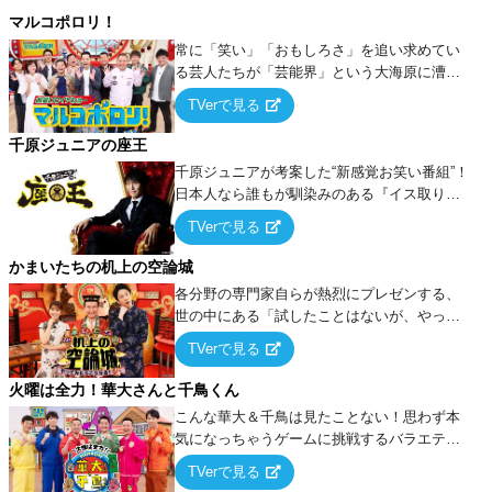
マルコポロリ！
常に「笑い」「おもしろさ」を追い求めてい
る芸人たちが「芸能界」という大海原に漕ぎ
出でて、新たなオモシロ人間を発掘する！
TVerで見る
千原ジュニアの座王
千原ジュニアが考案した“新感覚お笑い番組”！
日本人なら誰もが馴染みのある『イス取りゲ
ーム』をベースに、大喜利・ギャグ・モノボ
TVerで見る
ケ・歌…など様々なお題で芸人がショートネ
タを競い合う！
かまいたちの机上の空論城
各分野の専門家自らが熱烈にプレゼンする、
世の中にある「試したことはないが、やって
みたらこうなる！…ハズ」という“机上の空
TVerで見る
論”に若手芸人らがカラダを張って挑む！
火曜は全力！華大さんと千鳥くん
こんな華大＆千鳥は見たことない！思わず本
気になっちゃうゲームに挑戦するバラエティ
ー！
TVerで見る