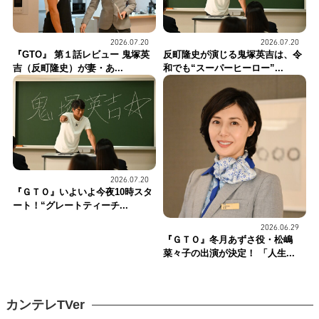
2026.07.20
2026.07.20
反町隆史が演じる鬼塚英吉は、令
『GTO』 第１話レビュー 鬼塚英
和でも“スーパーヒーロー”...
吉（反町隆史）が妻・あ...
2026.07.20
『ＧＴＯ』いよいよ今夜10時スタ
ート！“グレートティーチ...
2026.06.29
『ＧＴＯ』冬月あずさ役・松嶋
菜々子の出演が決定！ 「人生...
カンテレTVer