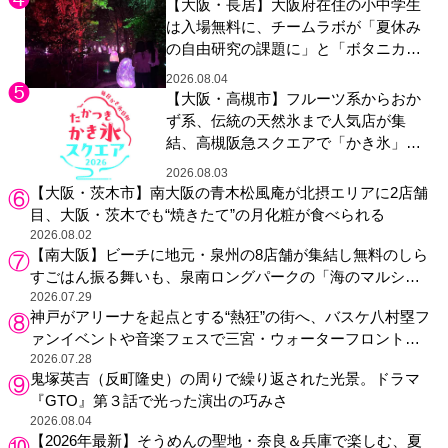
【大阪・長居】大阪府在住の小中学生
は入場無料に、チームラボが「夏休み
の自由研究の課題に」と「ボタニカル
ガーデン 大阪」へ招待
2026.08.04
【大阪・高槻市】フルーツ系からおか
ず系、伝統の天然氷まで人気店が集
結、高槻阪急スクエアで「かき氷」祭
り
2026.08.03
【大阪・茨木市】南大阪の青木松風庵が北摂エリアに2店舗
目、大阪・茨木でも“焼きたて”の月化粧が食べられる
2026.08.02
【南大阪】ビーチに地元・泉州の8店舗が集結し無料のしら
すごはん振る舞いも、泉南ロングパークの「海のマルシ
ェ」がリニューアル！
2026.07.29
神戸がアリーナを起点とする“熱狂”の街へ、バスケ八村塁フ
ァンイベントや音楽フェスで三宮・ウォーターフロントを
活性化
2026.07.28
鬼塚英吉（反町隆史）の周りで繰り返された光景。ドラマ
『GTO』第３話で光った演出の巧みさ
2026.08.04
【2026年最新】そうめんの聖地・奈良＆兵庫で楽しむ、夏