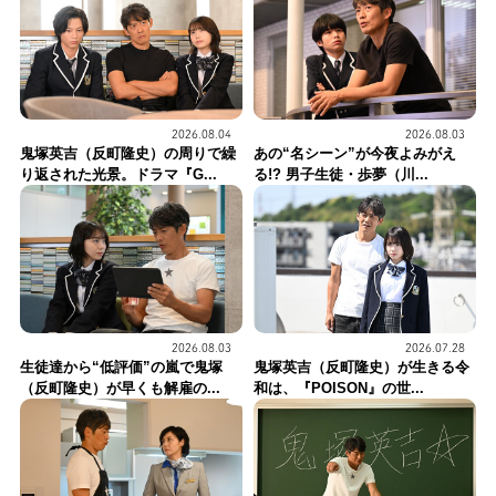
2026.08.04
2026.08.03
鬼塚英吉（反町隆史）の周りで繰
あの“名シーン”が今夜よみがえ
り返された光景。ドラマ『G...
る!? 男子生徒・歩夢（川...
2026.07.28
2026.08.03
鬼塚英吉（反町隆史）が生きる令
生徒達から“低評価”の嵐で鬼塚
和は、『POISON』の世...
（反町隆史）が早くも解雇の...