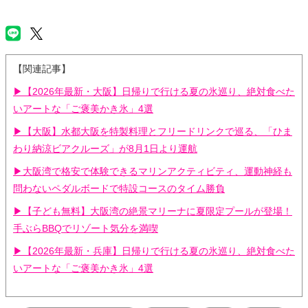
【関連記事】
▶【2026年最新・大阪】日帰りで行ける夏の氷巡り、絶対食べた
いアートな「ご褒美かき氷」4選
▶【大阪】水都大阪を特製料理とフリードリンクで巡る、「ひま
わり納涼ビアクルーズ」が8月1日より運航
▶大阪湾で格安で体験できるマリンアクティビティ、運動神経も
問わないペダルボードで特設コースのタイム勝負
▶【子ども無料】大阪湾の絶景マリーナに夏限定プールが登場！
手ぶらBBQでリゾート気分を満喫
▶【2026年最新・兵庫】日帰りで行ける夏の氷巡り、絶対食べた
いアートな「ご褒美かき氷」4選