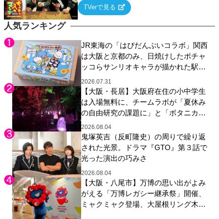
るテーマについて好き放題にちゃちゃを入れ
TVerで見る
ていく関西色を前面に押し出したトークバラ
エティ番組！
人気ランキング
JR東海の「はぴだんぶいコラボ」関西
は大阪と京都のみ、日焼けしたポチャ
ッコらサンリオキャラが描かれた駅弁
やグッズが登場
2026.07.31
【大阪・長居】大阪府在住の小中学生
は入場無料に、チームラボが「夏休み
の自由研究の課題に」と「ボタニカル
ガーデン 大阪」へ招待
2026.08.04
鬼塚英吉（反町隆史）の周りで繰り返
された光景。ドラマ『GTO』第３話で
光った演出の巧みさ
2026.08.04
【大阪・八尾市】万博の思い出がよみ
がえる「万博レガシー継承祭」開催、
ミャクミャク登場、大屋根リング木材
展示も