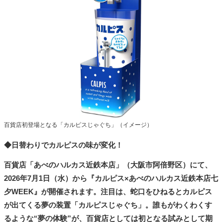
タ
メ
N
E
W
S
「
み
よ
か
」
百貨店初登場となる「カルピスじゃぐち」（イメージ）
◆日替わりでカルピスの味が変化！
百貨店「あべのハルカス近鉄本店」（大阪市阿倍野区）にて、
2026年7月1日（水）から『カルピス×あべのハルカス近鉄本店七
夕WEEK』が開催されます。注目は、蛇口をひねるとカルピス
が出てくる夢の装置「カルピスじゃぐち」。誰もがわくわくす
るような“夢の体験”が、百貨店としては初となる試みとして期