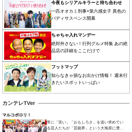
今夜もシリアルキラーと待ち合わせ
一匹オオカミ刑事×第六感女子 異色の
バディサスペンス開幕
ちゃちゃ入れマンデー
絶対外さない！行列グルメ特集 あの絶
品店の詳細をここだけで
フットマップ
知らなきゃ損なお出かけ情報！ 週末行
きたいスポットいっぱい
カンテレTVer
マルコポロリ！
常に「笑い」「おもしろさ」を追い求めてい
る芸人たちが「芸能界」という大海原に漕ぎ