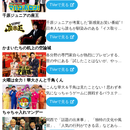
出でて、新たなオモシロ人間を発掘する！
TVerで見る
千原ジュニアの座王
千原ジュニアが考案した“新感覚お笑い番組”！
日本人なら誰もが馴染みのある『イス取りゲ
ーム』をベースに、大喜利・ギャグ・モノボ
TVerで見る
ケ・歌…など様々なお題で芸人がショートネ
タを競い合う！
かまいたちの机上の空論城
各分野の専門家自らが熱烈にプレゼンする、
世の中にある「試したことはないが、やって
みたらこうなる！…ハズ」という“机上の空
TVerで見る
論”に若手芸人らがカラダを張って挑む！
火曜は全力！華大さんと千鳥くん
こんな華大＆千鳥は見たことない！思わず本
気になっちゃうゲームに挑戦するバラエティ
ー！
TVerで見る
ちゃちゃ入れマンデー
関西で「話題の出来事」、「独特の文化や風
習」、「人気の行列ができる店」などあらゆ