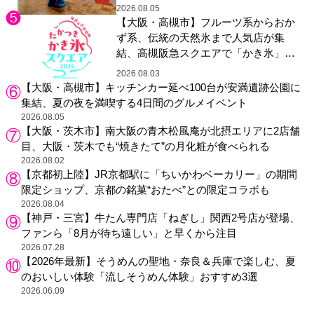
2026.08.05
【大阪・高槻市】フルーツ系からおか
ず系、伝統の天然氷まで人気店が集
結、高槻阪急スクエアで「かき氷」祭
り
2026.08.03
【大阪・高槻市】キッチンカー延べ100台が安満遺跡公園に
集結、夏の夜を満喫する4日間のグルメイベント
2026.08.05
【大阪・茨木市】南大阪の青木松風庵が北摂エリアに2店舗
目、大阪・茨木でも“焼きたて”の月化粧が食べられる
2026.08.02
【京都初上陸】JR京都駅に「ちいかわベーカリー」の期間
限定ショップ、京都の銘菓“おたべ”との限定コラボも
2026.08.04
【神戸・三宮】牛たん専門店「ねぎし」関西2号店が登場、
ファンら「8月が待ち遠しい」と早くから注目
2026.07.28
【2026年最新】そうめんの聖地・奈良＆兵庫で楽しむ、夏
のおいしい体験「流しそうめん体験」おすすめ3選
2026.06.09