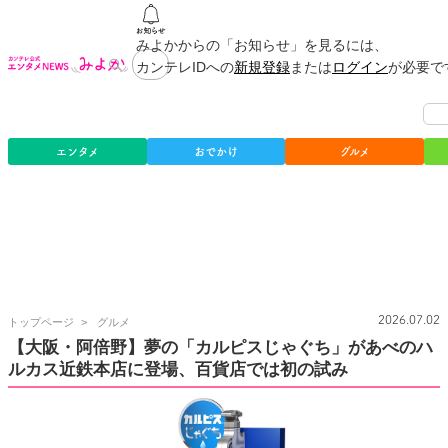
みよかからの「お知らせ」を見るには、
カンテレIDへの
新規登録
または
ログイン
が必要で
エンタメ
おでかけ
グルメ
カ
2026.07.02
トップページ
グルメ
ン
【大阪・阿倍野】夢の「カルピスじゃぐち」があべのハ
テ
ルカス近鉄本店に登場、百貨店では初の試み
レ
公
式
エ
ン