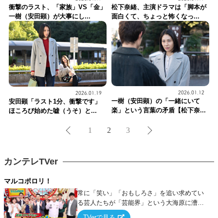
衝撃のラスト、「家族」VS「金」
松下奈緒、主演ドラマは「脚本が
一樹（安田顕）が大事にし...
面白くて、ちょっと怖くなっ...
2026.01.12
2026.01.19
一樹（安田顕）の「一緒にいて
安田顕「ラスト1分、衝撃です」
楽」という言葉の矛盾【松下奈...
ほころび始めた嘘（うそ）と...
1
2
3
カンテレTVer
マルコポロリ！
常に「笑い」「おもしろさ」を追い求めてい
る芸人たちが「芸能界」という大海原に漕ぎ
出でて、新たなオモシロ人間を発掘する！
TVerで見る