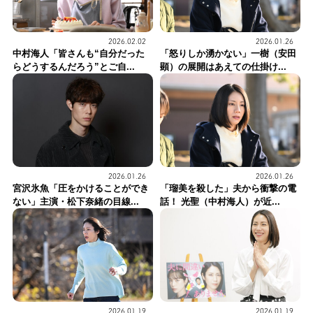
2026.02.02
2026.01.26
中村海人「皆さんも“自分だった
「怒りしか湧かない」一樹（安田
らどうするんだろう”とご自...
顕）の展開はあえての仕掛け...
2026.01.26
2026.01.26
宮沢氷魚「圧をかけることができ
「瑠美を殺した」夫から衝撃の電
ない」主演・松下奈緒の目線...
話！ 光聖（中村海人）が近...
2026.01.19
2026.01.19