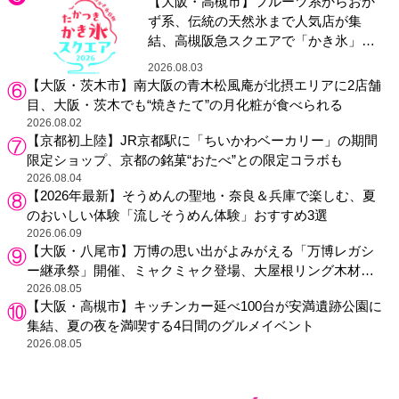
【大阪・高槻市】フルーツ系からおか
ず系、伝統の天然氷まで人気店が集
結、高槻阪急スクエアで「かき氷」祭
り
2026.08.03
【大阪・茨木市】南大阪の青木松風庵が北摂エリアに2店舗
目、大阪・茨木でも“焼きたて”の月化粧が食べられる
2026.08.02
【京都初上陸】JR京都駅に「ちいかわベーカリー」の期間
限定ショップ、京都の銘菓“おたべ”との限定コラボも
2026.08.04
【2026年最新】そうめんの聖地・奈良＆兵庫で楽しむ、夏
のおいしい体験「流しそうめん体験」おすすめ3選
2026.06.09
【大阪・八尾市】万博の思い出がよみがえる「万博レガシ
ー継承祭」開催、ミャクミャク登場、大屋根リング木材展
示も
2026.08.05
【大阪・高槻市】キッチンカー延べ100台が安満遺跡公園に
集結、夏の夜を満喫する4日間のグルメイベント
2026.08.05