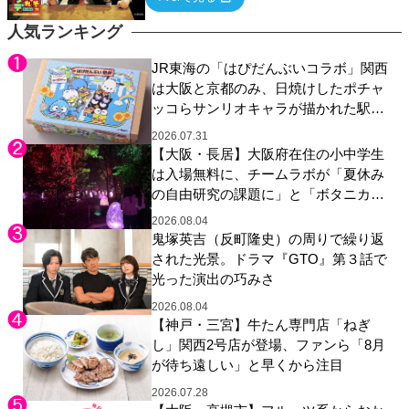
ていく関西色を前面に押し出したトークバラ
エティ番組！
人気ランキング
JR東海の「はぴだんぶいコラボ」関西
は大阪と京都のみ、日焼けしたポチャ
ッコらサンリオキャラが描かれた駅弁
やグッズが登場
2026.07.31
【大阪・長居】大阪府在住の小中学生
は入場無料に、チームラボが「夏休み
の自由研究の課題に」と「ボタニカル
ガーデン 大阪」へ招待
2026.08.04
鬼塚英吉（反町隆史）の周りで繰り返
された光景。ドラマ『GTO』第３話で
光った演出の巧みさ
2026.08.04
【神戸・三宮】牛たん専門店「ねぎ
し」関西2号店が登場、ファンら「8月
が待ち遠しい」と早くから注目
2026.07.28