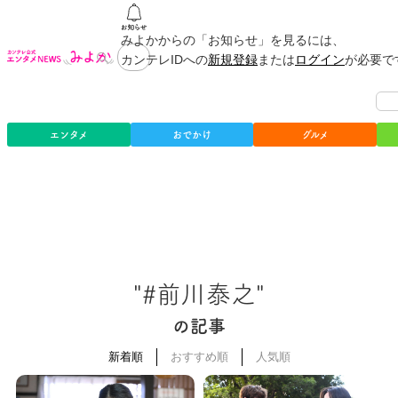
みよかからの「お知らせ」を見るには、
カンテレIDへの
新規登録
または
ログイン
が必要で
エンタメ
おでかけ
グルメ
"#前川泰之"
の記事
新着順
おすすめ順
人気順