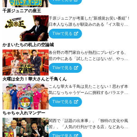
千原ジュニアの座王
千原ジュニアが考案した“新感覚お笑い番組”！
日本人なら誰もが馴染みのある『イス取りゲ
ーム』をベースに、大喜利・ギャグ・モノボ
TVerで見る
ケ・歌…など様々なお題で芸人がショートネ
タを競い合う！
かまいたちの机上の空論城
各分野の専門家自らが熱烈にプレゼンする、
世の中にある「試したことはないが、やって
みたらこうなる！…ハズ」という“机上の空
TVerで見る
論”に若手芸人らがカラダを張って挑む！
火曜は全力！華大さんと千鳥くん
こんな華大＆千鳥は見たことない！思わず本
気になっちゃうゲームに挑戦するバラエティ
ー！
TVerで見る
ちゃちゃ入れマンデー
関西で「話題の出来事」、「独特の文化や風
習」、「人気の行列ができる店」などあらゆ
るテーマについて好き放題にちゃちゃを入れ
TVerで見る