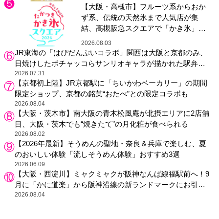
【大阪・高槻市】フルーツ系からおか
ず系、伝統の天然氷まで人気店が集
結、高槻阪急スクエアで「かき氷」祭
り
2026.08.03
JR東海の「はぴだんぶいコラボ」関西は大阪と京都のみ、
日焼けしたポチャッコらサンリオキャラが描かれた駅弁や
グッズが登場
2026.07.31
【京都初上陸】JR京都駅に「ちいかわベーカリー」の期間
限定ショップ、京都の銘菓“おたべ”との限定コラボも
2026.08.04
【大阪・茨木市】南大阪の青木松風庵が北摂エリアに2店舗
目、大阪・茨木でも“焼きたて”の月化粧が食べられる
2026.08.02
【2026年最新】そうめんの聖地・奈良＆兵庫で楽しむ、夏
のおいしい体験「流しそうめん体験」おすすめ3選
2026.06.09
【大阪・西淀川】ミャクミャクが阪神なんば線福駅前へ！9
月に「かに道楽」から阪神沿線の新ランドマークにお引っ
越し
2026.08.04