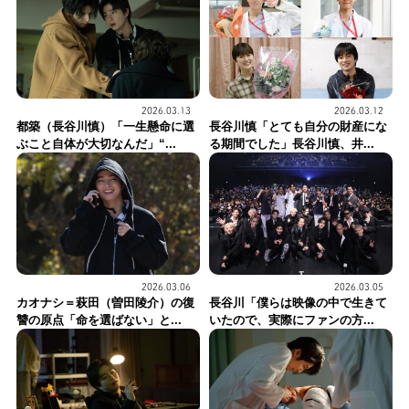
2026.03.13
2026.03.12
都築（長谷川慎）「一生懸命に選
長谷川慎「とても自分の財産にな
ぶこと自体が大切なんだ」“...
る期間でした」長谷川慎、井...
2026.03.06
2026.03.05
カオナシ＝萩田（曽田陵介）の復
長谷川「僕らは映像の中で生きて
讐の原点「命を選ばない」と...
いたので、実際にファンの方...