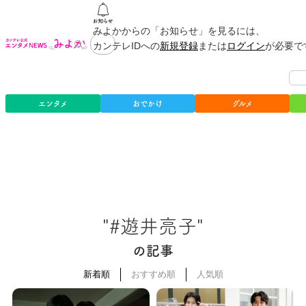
みよかからの「お知らせ」を見るには、
カンテレIDへの
新規登録
または
ログイン
が必要で
エンタメ
おでかけ
グルメ
"#遊井亮子"
の記事
新着順
おすすめ順
人気順