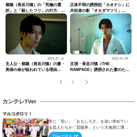
都築（長谷川慎）の「究極の選
正体不明の誘拐犯「カオナシ」に
択」と「殺したフリ」の行方、...
共犯者の影「オカダマツリ」...
2026.01.16
2026.01.09
主人公・都築（長谷川慎）の妻・
主演・長谷川慎（THE
美保の命が狙われている理由...
RAMPAGE）誘拐された妻のた...
1
2
カンテレTVer
マルコポロリ！
常に「笑い」「おもしろさ」を追い求めてい
る芸人たちが「芸能界」という大海原に漕ぎ
出でて、新たなオモシロ人間を発掘する！
TVerで見る