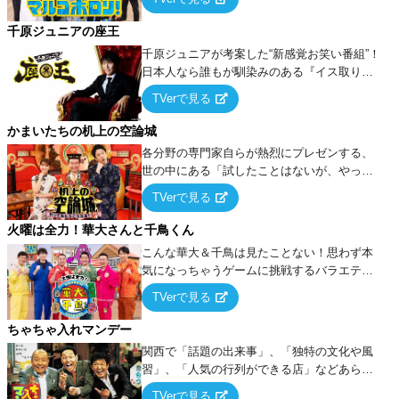
千原ジュニアの座王
千原ジュニアが考案した“新感覚お笑い番組”！
日本人なら誰もが馴染みのある『イス取りゲ
ーム』をベースに、大喜利・ギャグ・モノボ
TVerで見る
ケ・歌…など様々なお題で芸人がショートネ
タを競い合う！
かまいたちの机上の空論城
各分野の専門家自らが熱烈にプレゼンする、
世の中にある「試したことはないが、やって
みたらこうなる！…ハズ」という“机上の空
TVerで見る
論”に若手芸人らがカラダを張って挑む！
火曜は全力！華大さんと千鳥くん
こんな華大＆千鳥は見たことない！思わず本
気になっちゃうゲームに挑戦するバラエティ
ー！
TVerで見る
ちゃちゃ入れマンデー
関西で「話題の出来事」、「独特の文化や風
習」、「人気の行列ができる店」などあらゆ
るテーマについて好き放題にちゃちゃを入れ
TVerで見る