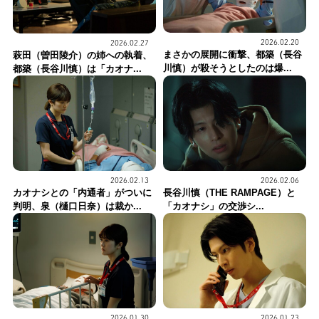
2026.02.20
2026.02.27
まさかの展開に衝撃、都築（長谷
萩田（曽田陵介）の姉への執着、
川慎）が殺そうとしたのは爆...
都築（長谷川慎）は「カオナ...
2026.02.13
2026.02.06
カオナシとの「内通者」がついに
長谷川慎（THE RAMPAGE）と
判明、泉（樋口日奈）は裁か...
「カオナシ」の交渉シ...
2026.01.30
2026.01.23