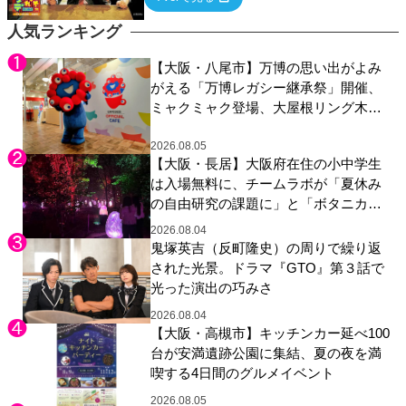
ていく関西色を前面に押し出したトークバラ
エティ番組！
人気ランキング
【大阪・八尾市】万博の思い出がよみ
がえる「万博レガシー継承祭」開催、
ミャクミャク登場、大屋根リング木材
展示も
2026.08.05
【大阪・長居】大阪府在住の小中学生
は入場無料に、チームラボが「夏休み
の自由研究の課題に」と「ボタニカル
ガーデン 大阪」へ招待
2026.08.04
鬼塚英吉（反町隆史）の周りで繰り返
された光景。ドラマ『GTO』第３話で
光った演出の巧みさ
2026.08.04
【大阪・高槻市】キッチンカー延べ100
台が安満遺跡公園に集結、夏の夜を満
喫する4日間のグルメイベント
2026.08.05