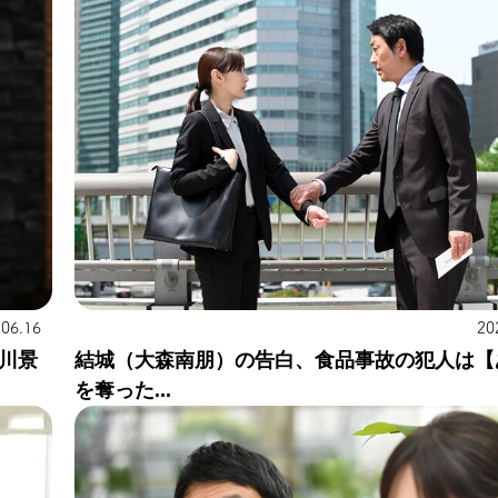
.06.16
20
川景
結城（大森南朋）の告白、食品事故の犯人は【
を奪った...