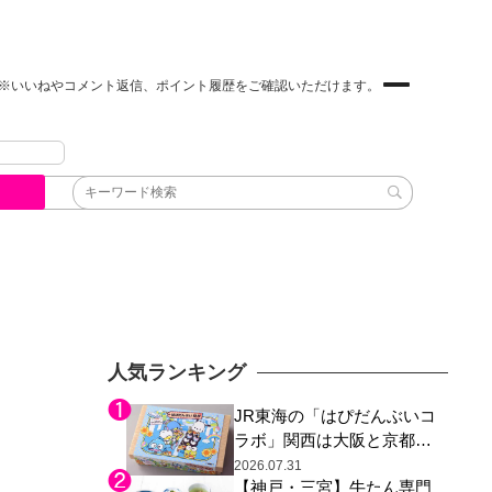
※いいねやコメント返信、ポイント履歴をご確認いただけます。
人気ランキング
JR東海の「はぴだんぶいコ
ラボ」関西は大阪と京都の
み、日焼けしたポチャッコ
2026.07.31
【神戸・三宮】牛たん専門
らサンリオキャラが描かれ