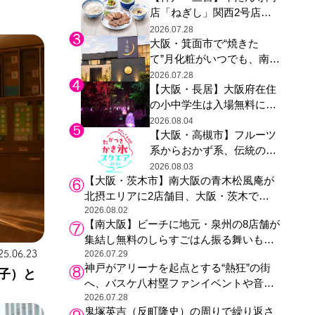
店「ねぎし」関西2号店が
た駅弁やグッズが登場
登場、ファンら「8月が待
2026.07.28
大阪・箕面市で“焼きた
ち遠しい」と早くから注目
て”月化粧がいつでも、南大
阪の青木松風庵が北摂エリ
2026.07.28
【大阪・長居】大阪府在住
アに初進出
の小中学生は入場無料に、
チームラボが「夏休みの自
2026.08.04
【大阪・高槻市】フルーツ
由研究の課題に」と「ボタ
系からおかず系、伝統の天
ニカルガーデン 大阪」へ招
然氷まで人気店が集結、高
待
2026.08.03
【大阪・茨木市】南大阪の青木松風庵が
槻阪急スクエアで「かき
北摂エリアに2店舗目、大阪・茨木で
氷」祭り
も“焼きたて”の月化粧が食べられる
2026.08.02
【南大阪】ビーチに地元・泉州の8店舗が
集結し無料のしらすごはん振る舞いも、
25.06.23
泉南ロングパークの「海のマルシェ」が
2026.07.29
神戸がアリーナを起点とする“熱狂”の街
リニューアル！
子）と
へ、バスケ八村塁ファンイベントや音楽
フェスで三宮・ウォーターフロントを活
2026.07.28
鬼塚英吉（反町隆史）の周りで繰り返さ
性化