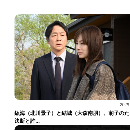
2025
紘海（北川景子）と結城（大森南朋）、萌子のた
決断と許...