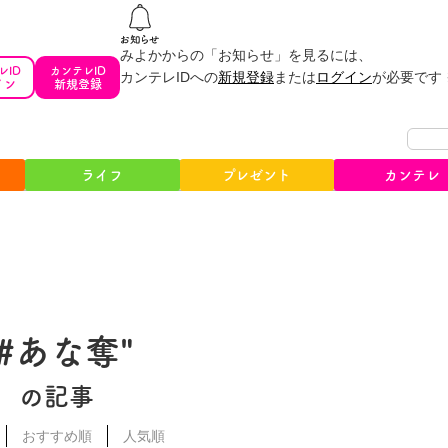
みよかからの「お知らせ」を見るには、
レID
カンテレID
カンテレIDへの
新規登録
または
ログイン
が必要です
イン
新規登録
ライフ
プレゼント
カンテレ
"#あな奪"
の記事
おすすめ順
人気順