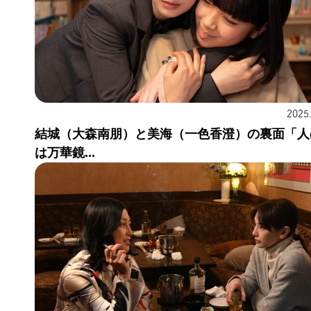
2025
結城（大森南朋）と美海（一色香澄）の裏面「人
は万華鏡...