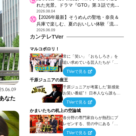
れた光景。ドラマ『GTO』第３話で光っ
た演出の巧みさ
2026.08.04
【2026年最新】そうめんの聖地・奈良＆
兵庫で楽しむ、夏のおいしい体験「流し
そうめん体験」おすすめ3選
2026.06.09
カンテレTVer
マルコポロリ！
常に「笑い」「おもしろさ」を
追い求めている芸人たちが「芸
能界」という大海原に漕ぎ出で
TVerで見る
て、新たなオモシロ人間を発掘
千原ジュニアの座王
する！
千原ジュニアが考案した“新感覚
25.06.09
お笑い番組”！ 日本人なら誰もが
あなた
馴染みのある『イス取りゲー
TVerで見る
ム』をベースに、大喜利・ギャ
かまいたちの机上の空論城
グ・モノボケ・歌…など様々な
お題で芸人がショートネタを競
各分野の専門家自らが熱烈にプ
い合う！
レゼンする、世の中にある「試
したことはないが、やってみた
TVerで見る
らこうなる！…ハズ」という“机