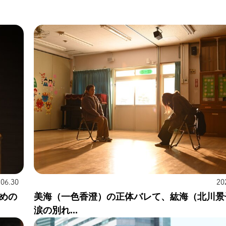
.06.30
20
めの
美海（一色香澄）の正体バレて、紘海（北川景
涙の別れ...