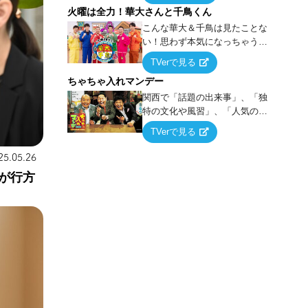
火曜は全力！華大さんと千鳥くん
上の空論”に若手芸人らがカラダ
を張って挑む！
こんな華大＆千鳥は見たことな
い！思わず本気になっちゃうゲ
ームに挑戦するバラエティー！
TVerで見る
ちゃちゃ入れマンデー
関西で「話題の出来事」、「独
特の文化や風習」、「人気の行
列ができる店」などあらゆるテ
TVerで見る
ーマについて好き放題にちゃち
ゃを入れていく関西色を前面に
25.05.26
押し出したトークバラエティ番
が行方
組！