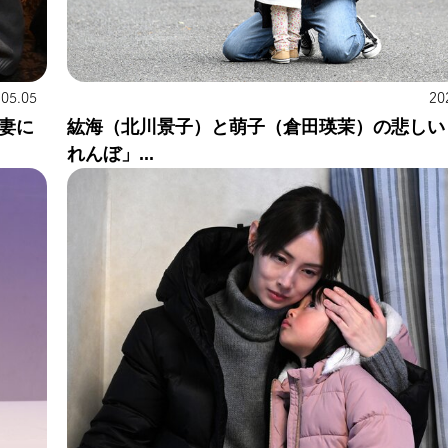
.05.05
20
妻に
紘海（北川景子）と萌子（倉田瑛茉）の悲しい
れんぼ」...