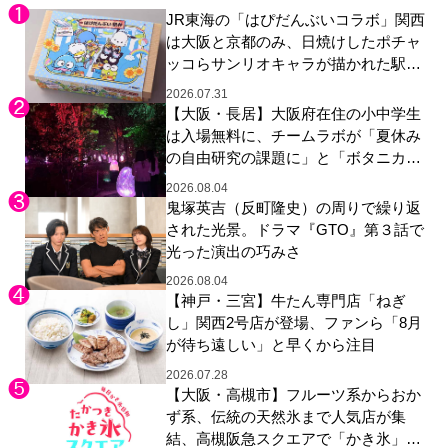
JR東海の「はぴだんぶいコラボ」関西
は大阪と京都のみ、日焼けしたポチャ
ッコらサンリオキャラが描かれた駅弁
やグッズが登場
2026.07.31
【大阪・長居】大阪府在住の小中学生
は入場無料に、チームラボが「夏休み
の自由研究の課題に」と「ボタニカル
ガーデン 大阪」へ招待
2026.08.04
鬼塚英吉（反町隆史）の周りで繰り返
された光景。ドラマ『GTO』第３話で
光った演出の巧みさ
2026.08.04
【神戸・三宮】牛たん専門店「ねぎ
し」関西2号店が登場、ファンら「8月
が待ち遠しい」と早くから注目
2026.07.28
【大阪・高槻市】フルーツ系からおか
ず系、伝統の天然氷まで人気店が集
結、高槻阪急スクエアで「かき氷」祭