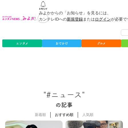
みよかからの「お知らせ」を見るには、
カンテレIDへの
新規登録
または
ログイン
が必要で
エンタメ
おでかけ
グルメ
"#ニュース"
の記事
新着順
おすすめ順
人気順