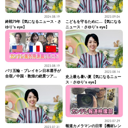
2024.08.19
2023.09.04
終戦79年【気になるニュース・さ
こどもを守るために…【気になる
ゆり’s eye】
ニュース・さゆり’s eye】
2023.08.19
パリ五輪・ブレイキン日本選手が
2023.08.14
合宿／中国・敦煌の絶景ツア...
史上最も暑い夏【気になるニュー
ス・さゆり’s eye】
2023.07.29
報道カメラマンの日常【機材レン
2023.07.31