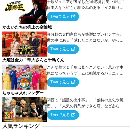
千原ジュニアが考案した“新感覚お笑い番組”！
日本人なら誰もが馴染みのある『イス取りゲ
ーム』をベースに、大喜利・ギャグ・モノボ
TVerで見る
ケ・歌…など様々なお題で芸人がショートネ
タを競い合う！
かまいたちの机上の空論城
各分野の専門家自らが熱烈にプレゼンする、
世の中にある「試したことはないが、やって
みたらこうなる！…ハズ」という“机上の空
TVerで見る
論”に若手芸人らがカラダを張って挑む！
火曜は全力！華大さんと千鳥くん
こんな華大＆千鳥は見たことない！思わず本
気になっちゃうゲームに挑戦するバラエティ
ー！
TVerで見る
ちゃちゃ入れマンデー
関西で「話題の出来事」、「独特の文化や風
習」、「人気の行列ができる店」などあらゆ
るテーマについて好き放題にちゃちゃを入れ
TVerで見る
ていく関西色を前面に押し出したトークバラ
エティ番組！
人気ランキング