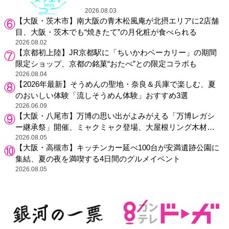
り
2026.08.03
【大阪・茨木市】南大阪の青木松風庵が北摂エリアに2店舗
目、大阪・茨木でも“焼きたて”の月化粧が食べられる
2026.08.02
【京都初上陸】JR京都駅に「ちいかわベーカリー」の期間
限定ショップ、京都の銘菓“おたべ”との限定コラボも
2026.08.04
【2026年最新】そうめんの聖地・奈良＆兵庫で楽しむ、夏
のおいしい体験「流しそうめん体験」おすすめ3選
2026.06.09
【大阪・八尾市】万博の思い出がよみがえる「万博レガシ
ー継承祭」開催、ミャクミャク登場、大屋根リング木材展
示も
2026.08.05
【大阪・高槻市】キッチンカー延べ100台が安満遺跡公園に
集結、夏の夜を満喫する4日間のグルメイベント
2026.08.05