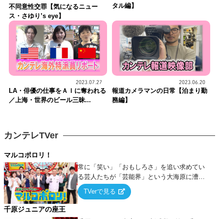
タル編】
不同意性交罪【気になるニュー
ス・さゆり’s eye】
2023.07.27
2023.06.20
LA・俳優の仕事をＡＩに奪われる
報道カメラマンの日常【泊まり勤
／上海・世界のビール三昧...
務編】
カンテレTVer
マルコポロリ！
常に「笑い」「おもしろさ」を追い求めてい
る芸人たちが「芸能界」という大海原に漕ぎ
出でて、新たなオモシロ人間を発掘する！
TVerで見る
千原ジュニアの座王